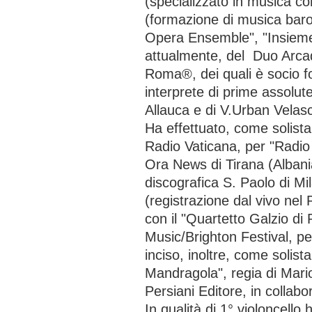
(specializzato in musica 
(formazione di musica baro
Opera Ensemble", "Insieme
attualmente, del Duo Arcad
Roma®, dei quali è socio fo
interprete di prime assolut
Allauca e di V.Urban Velas
Ha effettuato, come solista,
Radio Vaticana, per "Radi
Ora News di Tirana (Albani
discografica S. Paolo di M
(registrazione dal vivo ne
con il "Quartetto Galzio di 
Music/Brighton Festival, p
inciso, inoltre, come solist
Mandragola", regia di Mari
Persiani Editore, in collab
In qualità di 1° violoncello 