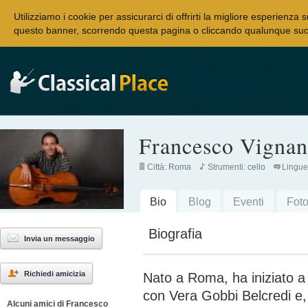
Utilizziamo i cookie per assicurarci di offrirti la migliore esperienza 
questo banner, scorrendo questa pagina o cliccando qualunque suo 
Francesco Vignan
Città:
Roma
Strumenti:
cello
Lingue
Bio
Blog
Eventi
Fot
Biografia
Invia un messaggio
Richiedi amicizia
Nato a Roma, ha iniziato a s
con Vera Gobbi Belcredi e, a
Alcuni amici di Francesco