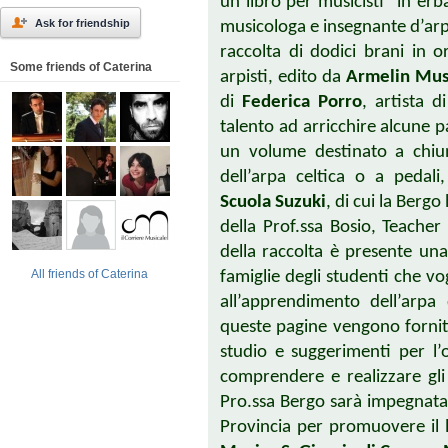
un libro per musicisti “in erb
Ask for friendship
musicologa e insegnante d’arpa
raccolta di dodici brani in o
Some friends of Caterina
arpisti, edito da
Armelin Musi
di
Federica Porro
, artista 
talento ad arricchire alcune pa
un volume destinato a chiun
dell’arpa celtica o a pedali,
Scuola Suzuki
, di cui la Bergo
della Prof.ssa Bosio, Teacher
della raccolta è presente una
All friends of Caterina
famiglie degli studenti che v
all’apprendimento dell’arpa 
queste pagine vengono forniti 
studio e suggerimenti per l’
comprendere e realizzare gli
Pro.ssa Bergo sarà impegnata
Provincia per promuovere il li