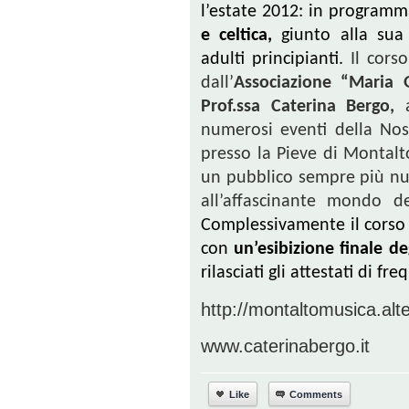
l’estate 2012: in programm
e celtica,
giunto alla sua
adulti principianti.
Il cor
dall’
Associazione “Maria G
Prof.ssa Caterina Bergo,
numerosi eventi della Nost
presso la Pieve di Montalto
un pubblico sempre più nu
all’affascinante mondo del
Complessivamente il corso s
con
un’esibizione finale deg
rilasciati gli attestati di fr
http://montaltomusica.alte
www.caterinabergo.it
Like
Comments