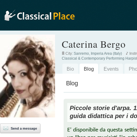
Caterina Bergo
City:
Sanremo, Imperia Area (Italy)
Inst
Classical & Contemporary Performing Harpis
Bio
Blog
Events
Pho
Blog
Piccole storie d'arpa. 1
guida didattica per i do
Send a message
E’ disponibile da questa sett