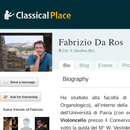
Fabrizio Da Ros
City:
S. Giustina (BL)
Bio
Blog
Events
Pho
Biography
Send a message
Ha studiato alla facoltà d
Ask for friendship
Organologico), all’interno della
Some friends of Fabrizio
dell’Università di Pavia (con 
Violoncello
presso il Conservat
sotto la guida del M° W. Vestidel