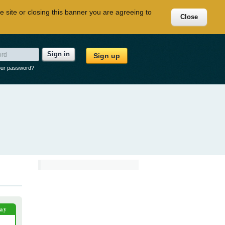
e site or closing this banner you are agreeing to
Close
Sign in
Sign up
our password?
day