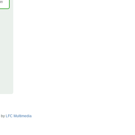
RY
2 by
LFC Multimedia