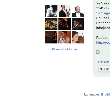
Ya Salió
214" obr
Santiago
En unos 
Por ahor
info@tom
Recuerdo
http://y
All friends of Tomas
One perso
Like
Languages:
Englis