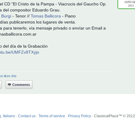
JANUA
 el CD "El Cristo de la Pampa - Viacrucis del Gaucho Op.
2015
a del compositor Eduardo Grau.
 Burgi
- Tenor //
Tomas Ballicora
- Piano
días publicaremos los lugares de venta.
a para tenerlo, vía mensaje privado o envíar un Email a
asballicora.com.ar
 del día de la Grabación
outu.be/UMFZv8TXyjo
n likes this
Comments
h
Italiano
·
Contact us
·
Terms of service
·
Privacy Policy
· ClassicalPlace™ © 201