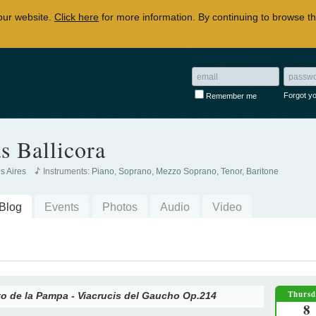
our website.
Click here
for more information. By continuing to browse th
Forgot y
Remember me
s Ballicora
s Aires
Instruments:
Piano, Soprano, Mezzo Soprano, Tenor, Baritone
Blog
Events
Photos
Audio
Video
Thurs
sto de la Pampa - Viacrucis del Gaucho Op.214
8