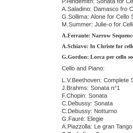
P.Hindemith: Sonata for Ce
A.Saladino: Damasco fro C
G.Sollima: Alone for Cello 
M.Summer: Julie-o for Cell
A.Ferrante: Narrow Sequence 
A.Schiavo: In Christe for cell
G.Gordon: Lorca per cello so
Cello and Piano:
L.V.Beethoven: Complete S
J.Brahms: Sonata n°1
F.Chopin: Sonata
C.Debussy: Sonata
C.Debussy: Notturno
G.Fauré: Elegie
A.Piazzolla: Le gran Tango