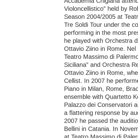
Accademia Chigiana attend
Violoncellistico” held by 
Season 2004/2005 at Teatr
Tre Soldi Tour under the 
performing in the most pres
he played with Orchestra 
Ottavio Ziino in Rome. Nel
Teatro Massimo di Palermo
Siciliana” and Orchestra R
Ottavio Ziino in Rome, wh
Cellist. In 2007 he perform
Piano in Milan, Rome, Brac
ensemble with Quartetto Ke
Palazzo dei Conservatori a
a flattering response by au
2007 he passed the audition
Bellini in Catania. In Nove
at Teatro Massimo di Pale