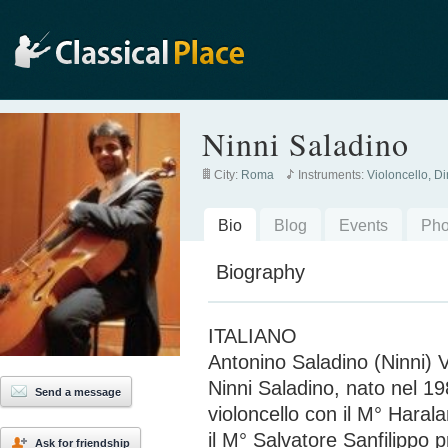
Ninni Saladino
City:
Roma
Instruments:
Violoncello, D
Bio
Blog
Events
Pho
Biography
ITALIANO
Antonino Saladino (Ninni) V
Ninni Saladino, nato nel 198
Send a message
violoncello con il M° Hara
il M° Salvatore Sanfilippo p
Ask for friendship