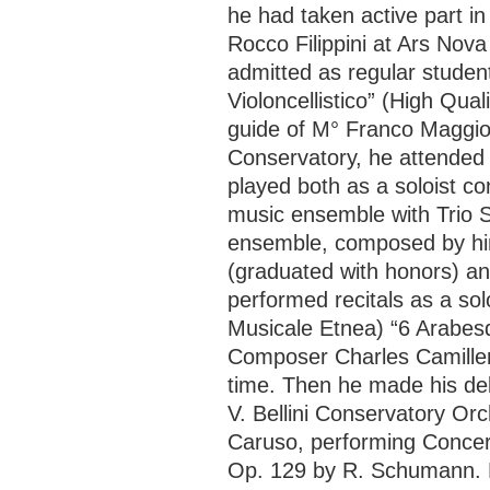
he had taken active part 
Rocco Filippini at Ars Nov
admitted as regular studen
Violoncellistico” (High Qual
guide of M° Franco Maggio O
Conservatory, he attended 
played both as a soloist c
music ensemble with Trio S
ensemble, composed by him
(graduated with honors) an
performed recitals as a sol
Musicale Etnea) “6 Arabesq
Composer Charles Camilleri
time. Then he made his deb
V. Bellini Conservatory O
Caruso, performing Concert
Op. 129 by R. Schumann. He