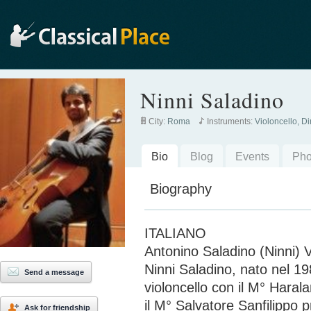
Ninni Saladino
City:
Roma
Instruments:
Violoncello, D
Bio
Blog
Events
Pho
Biography
ITALIANO
Antonino Saladino (Ninni) V
Ninni Saladino, nato nel 198
Send a message
violoncello con il M° Hara
il M° Salvatore Sanfilippo p
Ask for friendship