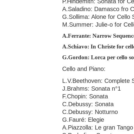
P.Hindemith: Sonata for Ce
A.Saladino: Damasco fro C
G.Sollima: Alone for Cello 
M.Summer: Julie-o for Cell
A.Ferrante: Narrow Sequence 
A.Schiavo: In Christe for cell
G.Gordon: Lorca per cello so
Cello and Piano:
L.V.Beethoven: Complete S
J.Brahms: Sonata n°1
F.Chopin: Sonata
C.Debussy: Sonata
C.Debussy: Notturno
G.Fauré: Elegie
A.Piazzolla: Le gran Tango