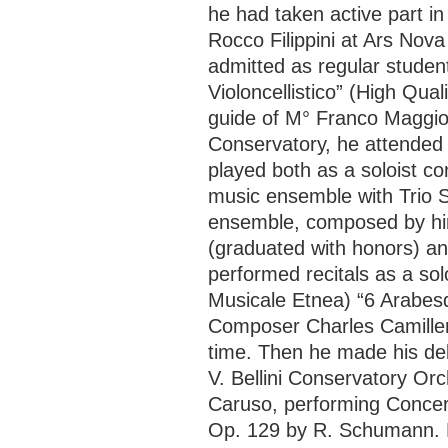
he had taken active part 
Rocco Filippini at Ars Nov
admitted as regular studen
Violoncellistico” (High Qual
guide of M° Franco Maggio O
Conservatory, he attended 
played both as a soloist c
music ensemble with Trio S
ensemble, composed by him
(graduated with honors) an
performed recitals as a sol
Musicale Etnea) “6 Arabesq
Composer Charles Camilleri
time. Then he made his deb
V. Bellini Conservatory O
Caruso, performing Concert
Op. 129 by R. Schumann. He