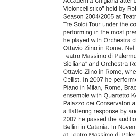
Accademia Chigiana attend
Violoncellistico” held by 
Season 2004/2005 at Teatr
Tre Soldi Tour under the 
performing in the most pres
he played with Orchestra 
Ottavio Ziino in Rome. Nel
Teatro Massimo di Palermo
Siciliana” and Orchestra R
Ottavio Ziino in Rome, wh
Cellist. In 2007 he perform
Piano in Milan, Rome, Brac
ensemble with Quartetto Ke
Palazzo dei Conservatori a
a flattering response by au
2007 he passed the audition
Bellini in Catania. In Nove
at Teatro Massimo di Pale